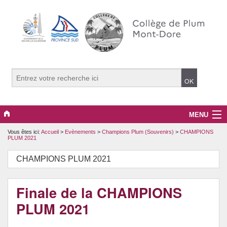
MENU
Vous êtes ici:
Accueil
>
Evènements
>
Champions Plum (Souvenirs)
>
CHAMPIONS
La Vie du Collège
PLUM 2021
Espace Pédagogique
CHAMPIONS PLUM 2021
Classe Défense 2026
Finale de la CHAMPIONS
Options / Projets / Ateliers
PLUM 2021
Evènements