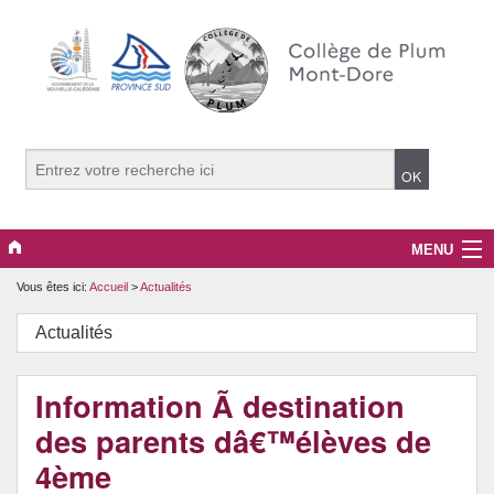
MENU
Vous êtes ici:
Accueil
>
Actualités
La Vie du Collège
Actualités
Espace Pédagogique
Classe Défense 2026
Information Ã destination
des parents dâ€™élèves de
Options / Projets / Ateliers
4ème
Evènements